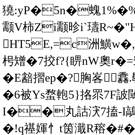
獟:yP�5n�螝1%�%
颥V柿Zi颥昣i`瓙R~�"H
HT5E,=c洲鱑w�,t
枵矰�7挍f?{睤nW奧r�=
�E韽摺ep�?胸峉馫.毑腎
�6被Ys蝥軳5}挌眔7F詖
I��丸詁涋7搕-I鶮
�!q禥媈忄t筃濈R穃�#�<