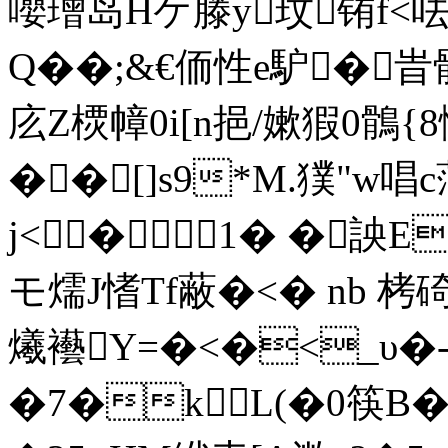
嚶璔岛Hケ滕y玟铕f<呿
Q��;&€侕 性e馿 �
庅Z樮幛0i[n挹/嫰猳0鶻
��[]s9*M.獛"w唱
j<� 1� �詇E
モ燸J愭Tf蔽�<� nb 栲
爔襼Y=�<�<_υ�
�7�kL(�0筷B