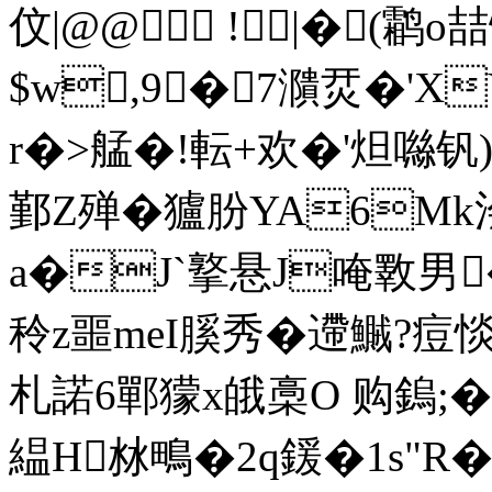
伩|@@ !|�(
$w,9┎�7濻烎�'X
r�>艋�!転+欢�'炟噝
鄞Z殚�獹朌YA6M
a�J`撉悬J唵斁男�
秢z噩meI膎秀�遰鱡?痘惔
札諾6鄲獴x皒槀O 购鎢;�
緼H沝鴫 �2q鍰�1s"R