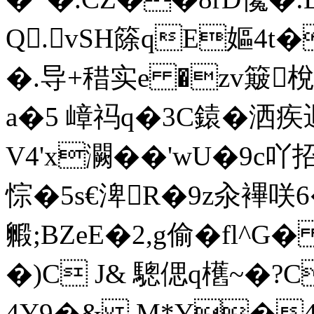
Q.vSH篨qE嫗4t�
�.导+稓实e �zv簸梲
a�5 嶂祃q�3C鎱�洒疾
V4'x灍�
�'wU�9c吖
悰�5s€渒R�9z汆襅咲6
毈;BZeE�2,g偷�fl^G
�)C J& 驄 偲q欍~�
4Y9�& M*Y�4(�