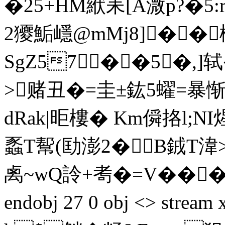
�2 5+HM絥耒[A溦p?�5
2獿鮜嶾@mMj8]�� 
SgZ57��5�,]
>赌丑�=圭±鈜5蠗=暴
dRak|昛樓� Km僢挌l;
蟸T幚(劻澎2�B銊T湋>
禼~wQ詅+耉�=V���3 end
endobj 27 0 obj <> str