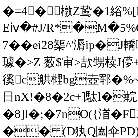
�=4�橔Z鸷�1綌%[
Eⅳ�#J/R*�M�5%
7��ei28榘^'漘ip�
璩�>Z 薮$审>欯甥椟J儚
徯c舼榸bg壺郓�%~渶
日nX!�8�2c+]駄l�
�8]l�;�7nO({渞�
�� (D犱Q圔伞PD)脇