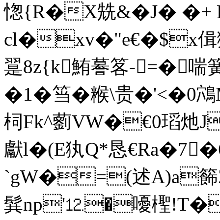
愡{R�X兟&�J� �+
cl�xv�"e€�$x
翨8z{k鮪謩笿 -=�喘
�1�筜�糇\贵�'<�0
柌Fk^藰VW�€0瑫灺J
獻l�(E犱Q*恳€Ra�7�
`gW�=(述A)a
髸np'⒓�嚘檉!T�鵻