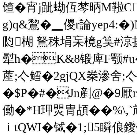
馇�宵j跐蜐仾棽 昞M鞡Cr
g)q&鵹�▁儍r論yep4:�
瓝楜 鴑秼埍杗樈g筽#涼
犚h�K&8锻庳F颚#u�
蓙;亽鳕�2gjQX桊滲舍;
�$P�#�Jn剷@�9厭
働�*H玾煛冑頕��%\,
ｉ tQWI�铽�1;5