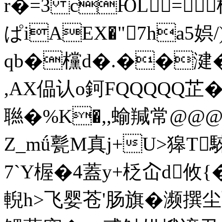
r�=3 cЮL= 槫纃
ぱiAEX�"7ha5娯
qb�欓d�.��湕�"Ob
,AX偘认o鈳FQQQQQ芷�
聮�% K�,,蝓羬常@@@
Z_mǘ甏M真j+U>獆
7`Y楃�4蓋y+柉屳d攸{
輗h>飞婴苍'肠旗�濒撰