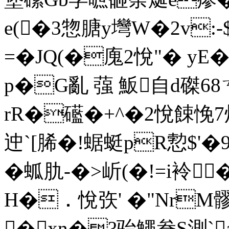
e(�3惣膅y壪W�2v:
=�JQ(�廆2悅"� yE
p�G亂 蔃 魬自d磔6
rR�礷�+^�2悅餗悗7炕
迚`[脪�!蜛蜓pR愂$
�蛌肍-�>岓(�!=i袊 
H�﹒悅矤' �"NrM髎
�xn�?骀鱦貵S測`