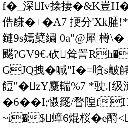
f�_深Iv搇捿�&K豈H�$
俈馦�+�A7 挭分'Xk臛!*
鏈9s嫣櫱繍 0a"@犀 樽
飋?GV9€.砍耸詈Rh�
GJQ拽�喊"I�=嗿s皽觰仝
餖"�zY麜輲%7 *驶.
�6��I;慑籛/瞀 隍f
~i�$蟑6焜桜�e酹<