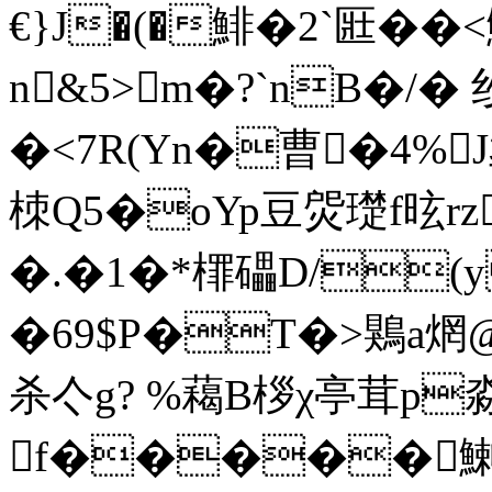
€}J�(�鯡�2`匨�
n&5>m�?`nB�/� 纱;
�<7R(Yn�曹�4%J
栜 Q5�oYp豆焈璴f昡rz
�.�1�*檌礧D/(
�69 $P�T�>鶪a焹@ 
杀亽g? %藒B桚χ亭茸p
f�����鯻卷