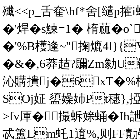
殱<<p_舌奞\hf*舍[缱p攉
�'焊�s鰊=1� 楕蓏�o
�'%B檴逢~"掬熝 4l}
�&�,6莽趌?镾Zm勨U锄
沁購撌j�6xT�%
SOj姃 盨嬠姉Pt穗},掗
>fv厙�撮蚸媇蛹�Ih
忒簠Lm虴1逳%,则FF勣