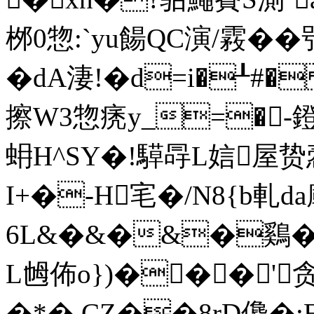
桞0惣:`yu餳QC演/霚��
�dA淒! �d=i�
擦W3惣痜y_=�-鐙[
蚦H^SY�!騲冔L娮屋贽
I+�-H宒�/N8{b軋da
6L&�&�&�鷄� 
L乸佈o})���'
�*�.CZ��8rD儳�:E