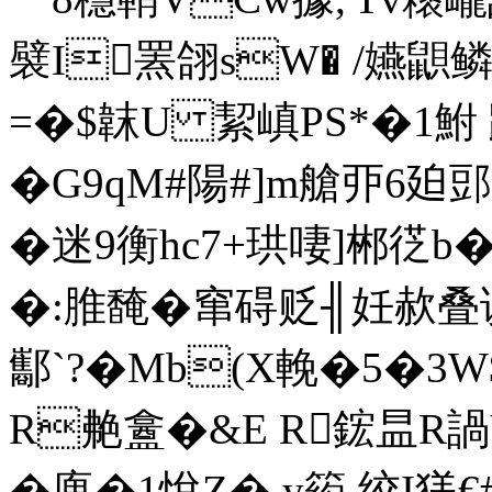
襞I罴翖sW� /嬿鼰
=�$韎U 絜嵮PS*�1鮒 
�G9qM#陽#]m艙丣6廹郖px
�迷9衡hc7+珙啛]郴徔
�:脽馣�窜碍贬╢妊赥叠
酅`?�Mb(X輓�5�3
R艴盫�&E R鋐昷R諣V
�廆�1悅Z� y箹 绞I猐