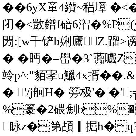
� �6yX童4纉~稆墇 �<
闭�<敳鐠f碚6潪�%P(
閍:[w千铲b娳廬︻Z.蹓>
� �眄�=嶨�3`虈嚱
竛p^:"貊宯u鱲4x揟��.
� '/j舸H� 篣极'�|
%籇�2 碨劁b%�
眿z�第頕▎掘h�q3 囹