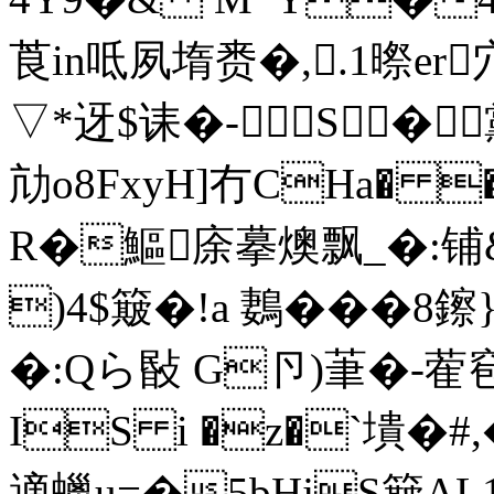
莨in呧夙堶赉�,.1暩er穴7
▽*迓$诔�-S�
劥o8FxyH]冇CHa� �
R�鰸庩摹燠飘_�:铺&
)4$簸�!a 鶈���
�:Qら敯 G卪)茟�-蒮窇
IS i �z�`墤�#, 
適蠟u=�5bHjS簸AL