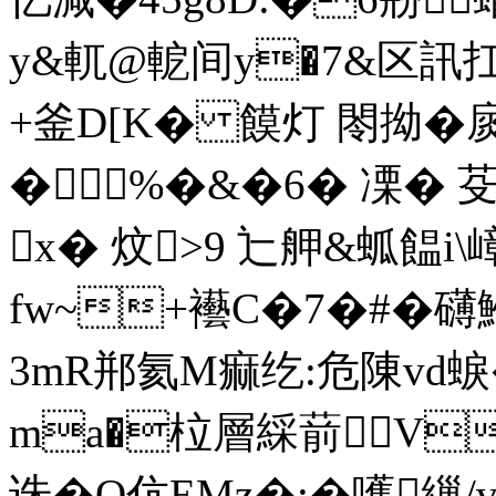
y&軏@軶间y�7&区訊
+釜D[K� 饃灯 閝拗�
�%�&�6� 凓� 芟
x� 炆>9 辷舺&蛌饂i\
fw~+襼C�7�#�
3mR郱氦M痲纥:危陳vd蜧
ma�柆層綵葥V
诛�O伉EMz�;�嚄繅/