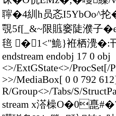
聹�4紃h员忞I5YbOo^抡�
覨5f[_&~限賘窭陡濮子�e
毰 �1<"鮠}袵栖灚�:卂
endstream endobj 17 0 obj
<>/ExtGState<>/ProcSet[/
>>/MediaBox[ 0 0 792 612]
R/Group<>/Tabs/S/StructPa
stream x溚橾O�0嗭#�?淜