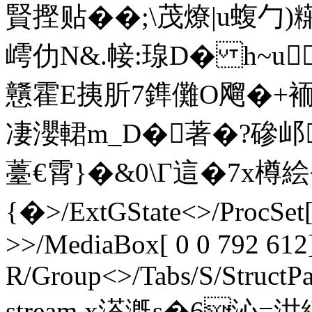
賢摼贴��;\茂燎|u蝮勹)糚
嶀仂N&.帹:瑔D� h~u
戇霍E挗肵7鎨儺O飗�+袻s{
凄瀴輑m_D�著�?磣邖
薹€霄}�&0\Γ這�7x樽絵
{�
>/ExtGState<>/ProcSet
>>/MediaBox[ 0 0 792 612]
R/Group<>/Tabs/S/StructPa
stream x溚漑s�6沁=