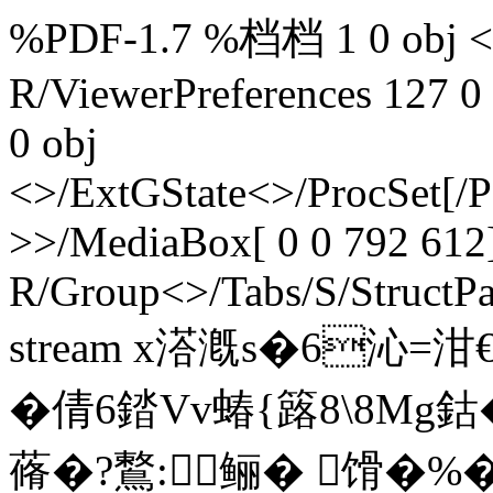
%PDF-1.7 %档档 1 0 obj <>
R/ViewerPreferences 127 0
0 obj
<>/ExtGState<>/ProcSet[/
>>/MediaBox[ 0 0 792 612]
R/Group<>/Tabs/S/StructPa
stream x溚漑s�6沁=
�倩6錔Vv蝽{簬8\8M
蓨�?鷘:鲡� 馉�%�