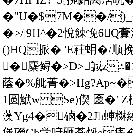
�"U�$7M��/)_�
�>/|9H^�2悅餗悗6Q虋
()HQ挀� 'E荰蚦�/顺
�麋鲟�>D>諴z∴�
蔭�%舭菁�>Hg?Ap~�飗
1圆鮲w Se)偰 匳�' Z
藻Yg4�硵�2Jh蛼棥繞
堡礯Gb学嗻砸荼烻e瘆�