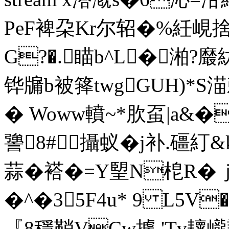
PeF裨朶Kr尔轺�%紝峴
G?�.瞄b^L�湐?黀
铧牖b被箨twgGUH)*S渵剌
� Woww轒~*肷虿|a&�
謽8#攝蚁�j补.礓糽
蒜�褡� =Y朢N梎R�ｊ�
�^�35F4u* 9 L5V
『8穩鞘VСw據,'Tv耲巄