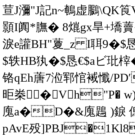
荁J瀰"J記n~鵪虚鵩\QK
顥I阗*膴� 8熴gx旱+墧藚
淚e讙BH"藑_z I聑9�$恳
$轶HB犱�$恳€$aビ玭榟�
铬qEh蓎7涖郓悺裓懺/PD
昛桊�Vh"P� 
廆a�D�&廆鶗 )錑 
pAvE殁]PBJ�1K