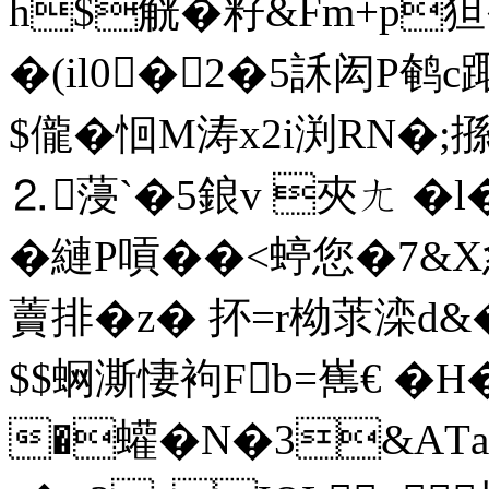
h$觥�籽&Fm+p狚�=
�(il0�2�5訸闳P鹌c踙
$儱�恛M涛x2i渕RN�;搎遻�
⒉蓡`�5鋃v 夾ㄤ �l
�縺P嗊� �<蝏您�7
藚排�z� 抔=r柪莍滦d&
$$蛧澌悽袧Fb=嶲€ �H
�蠸 �N�3&AТa|