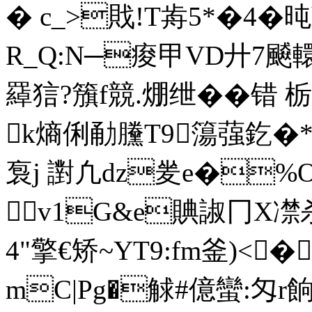
� c_>戝!T歬5*�4�旽
R_Q:N─痠甲VD廾7飇轘
羄狺?籏f競.焩绁� �错 栃
k熵俐勈黱T9簜蔃釳�*
袌j 譵凢dz夎e�%O
v1G&e賟諔冂X凚杀亽g
4"擎€矫~YT9:fm釜)<
mC|Pg�觩#億蠻:匁r