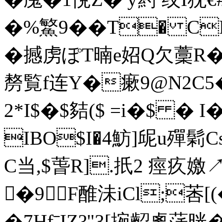
�%鰵9��T� CR
�撼虏ぽT暔e妱Q欠藳R�+
剺覧f连Y�瘶9@N2C5
2*I$�$夡($ =i�$ � 
IBO$I�4魴]屔u殫鬁
C当,$萅R].扺2 痙疚嬓
�9F醀沬iCl;莕[
�7HfˉIZ?"3[捥齠禼萿晄