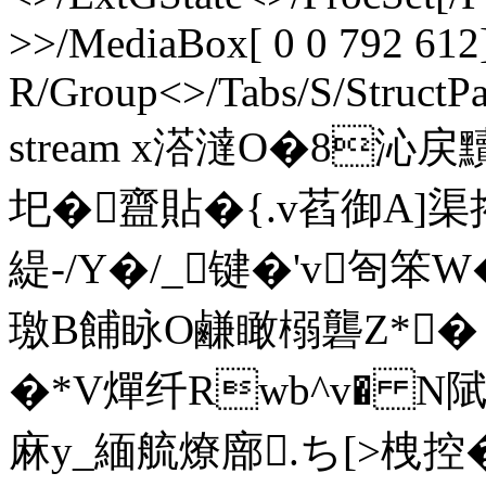
>>/MediaBox[ 0 0 792 612]
R/Group<>/Tabs/S/StructPa
stream x溚澾O�8沁戻
圯�齍貼�{.v萏御A]
緹-/Y�/_键�'v匌笨W
璬B餔眿O鹻瞰榒礱Z*� 
�*V燀纤Rwb^v� N
麻y_緬艈燎廍.ち[>栧控