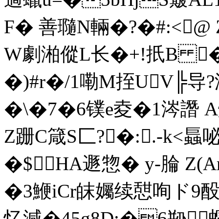
F� 善瓍N輛�?�#:<
W劇湐傱L长�+!扺B 
�)#r�/1嘞M挃UV╠导
�\� 7�6镤e夌�1涔譖
Z跚C箴S匚?�:.-k<螶咇
�$HA遯惣� y-腀 
�3鯾iCr皌孎续憇咰ド9酘
忆減�45g8D:�6剙蝐娇