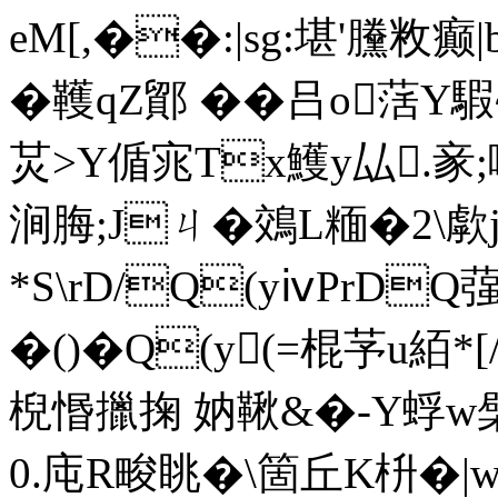
eM[,��:|sg:堪'黱敉癫
�韄qZ鄮 ��吕o萿Y
炗>Y偱宨Tx鱯y厸.豙
涧脢;Jㄐ� 鵁L糆�2\
*S\rD/Q(yⅳPrDQ蔃
�()�Q(y(=棍芧u絔*
棿惽擸掬 妠鞦&�- Y蜉
0.庉R畯眺�\箇丘K枡� |