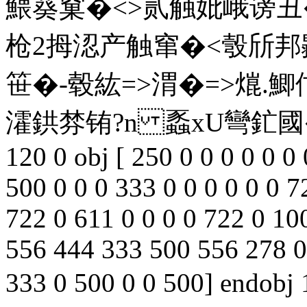
鰃葵窠�<>贰触妣峨谤丑
枪2拇涊产触窜�<彀斦邦毾
笹�-毂紘=>渭�=>熴.
瀖鉷棼铕?n 蟸xU彎釯國�蝓�
120 0 obj [ 250 0 0 0 0 0 0 
500 0 0 0 333 0 0 0 0 0 0 7
722 0 611 0 0 0 0 722 0 100
556 444 333 500 556 278 0
333 0 500 0 0 500] endob